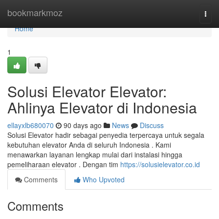
Home
bookmarkmoz
Togg
navi
Home
1
Solusi Elevator Elevator:
Ahlinya Elevator di Indonesia
ellayxlb680070
90 days ago
News
Discuss
Solusi Elevator hadir sebagai penyedia terpercaya untuk segala
kebutuhan elevator Anda di seluruh Indonesia . Kami
menawarkan layanan lengkap mulai dari instalasi hingga
pemeliharaan elevator . Dengan tim
https://solusielevator.co.id
Comments
Who Upvoted
Comments