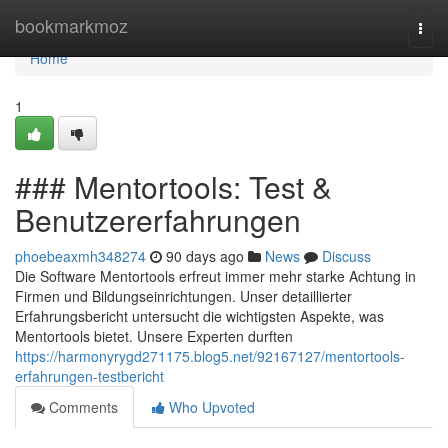
Home
bookmarkmoz
Togg
navi
Home
1
### Mentortools: Test &
Benutzererfahrungen
phoebeaxmh348274
90 days ago
News
Discuss
Die Software Mentortools erfreut immer mehr starke Achtung in
Firmen und Bildungseinrichtungen. Unser detaillierter
Erfahrungsbericht untersucht die wichtigsten Aspekte, was
Mentortools bietet. Unsere Experten durften
https://harmonyrygd271175.blog5.net/92167127/mentortools-
erfahrungen-testbericht
Comments
Who Upvoted