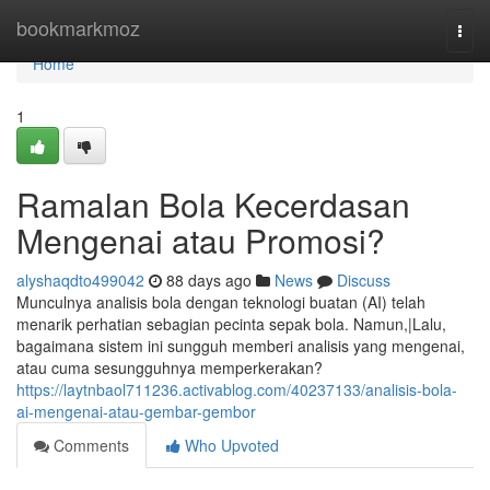
Home
bookmarkmoz
Togg
navi
Home
1
Ramalan Bola Kecerdasan
Mengenai atau Promosi?
alyshaqdto499042
88 days ago
News
Discuss
Munculnya analisis bola dengan teknologi buatan (AI) telah
menarik perhatian sebagian pecinta sepak bola. Namun,|Lalu,
bagaimana sistem ini sungguh memberi analisis yang mengenai,
atau cuma sesungguhnya memperkerakan?
https://laytnbaol711236.activablog.com/40237133/analisis-bola-
ai-mengenai-atau-gembar-gembor
Comments
Who Upvoted