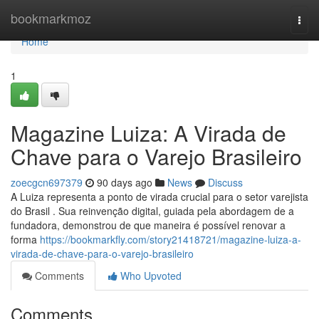
Home
bookmarkmoz
Togg
navi
Home
1
Magazine Luiza: A Virada de
Chave para o Varejo Brasileiro
zoecgcn697379
90 days ago
News
Discuss
A Luiza representa a ponto de virada crucial para o setor varejista
do Brasil . Sua reinvenção digital, guiada pela abordagem de a
fundadora, demonstrou de que maneira é possível renovar a
forma
https://bookmarkfly.com/story21418721/magazine-luiza-a-
virada-de-chave-para-o-varejo-brasileiro
Comments
Who Upvoted
Comments