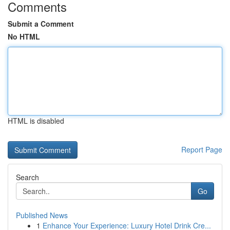
Comments
Submit a Comment
No HTML
HTML is disabled
Report Page
Search
Go
Published News
1
Enhance Your Experience: Luxury Hotel Drink Cre...