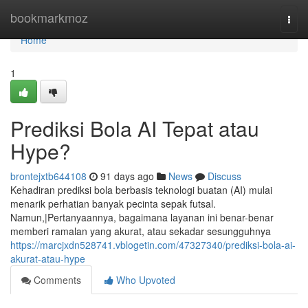
Home
bookmarkmoz
Togg
navi
Home
1
Prediksi Bola AI Tepat atau
Hype?
brontejxtb644108
91 days ago
News
Discuss
Kehadiran prediksi bola berbasis teknologi buatan (AI) mulai
menarik perhatian banyak pecinta sepak futsal.
Namun,|Pertanyaannya, bagaimana layanan ini benar-benar
memberi ramalan yang akurat, atau sekadar sesungguhnya
https://marcjxdn528741.vblogetin.com/47327340/prediksi-bola-ai-
akurat-atau-hype
Comments
Who Upvoted