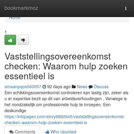
Home
bookmarkmoz
Togg
navi
Home
1
Vaststellingsovereenkomst
checken: Waarom hulp zoeken
essentieel is
amaanpqos560057
92 days ago
News
Discuss
Een schikkingsovereenkomst controleren kan lastig zijn, zeker als
u er expertise bezit op dit van arbeidsverhoudingen . Vanwege is
het noodzakelijk om professionele hulp te inroepen. Een
deskundige
https://infopagex.com/story6892645/vaststellingsovereenkomst-
checken-waarom-hulp-zoeken-essentieel-is
Comments
Who Upvoted