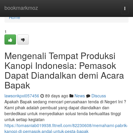
Home
bookmarkmoz
Togg
navi
Home
1
Mengenali Tempat Produksi
Kanopi Indonesia: Pemasok
Dapat Diandalkan demi Acara
Bapak
lawsonkpxi057456
89 days ago
News
Discuss
Apakah Bapak sedang mencari perusahaan tenda di Negeri Ini ?
Kami pihak adalah pembuat yang dapat diandalkan dan
berdedikasi untuk menyediakan solusi tenda berkualitas tinggi
untuk setiap kegiatan
https://tomasniab019938.fitnell.com/82230608/memahami-pabrik-
kanopi-di-pemasok-andal-untuk-pesta-bapak