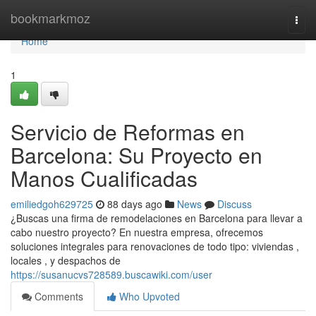
Home
bookmarkmoz
Togg
navi
Home
1
Servicio de Reformas en
Barcelona: Su Proyecto en
Manos Cualificadas
emiliedgoh629725
88 days ago
News
Discuss
¿Buscas una firma de remodelaciones en Barcelona para llevar a
cabo nuestro proyecto? En nuestra empresa, ofrecemos
soluciones integrales para renovaciones de todo tipo: viviendas ,
locales , y despachos de
https://susanucvs728589.buscawiki.com/user
Comments
Who Upvoted