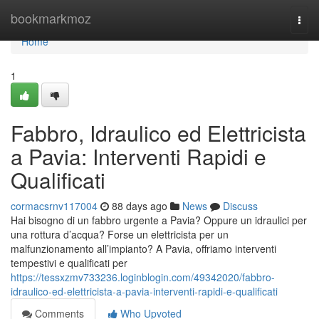
Home
bookmarkmoz
Togg
navi
Home
1
Fabbro, Idraulico ed Elettricista
a Pavia: Interventi Rapidi e
Qualificati
cormacsrnv117004
88 days ago
News
Discuss
Hai bisogno di un fabbro urgente a Pavia? Oppure un idraulici per
una rottura d’acqua? Forse un elettricista per un
malfunzionamento all’impianto? A Pavia, offriamo interventi
tempestivi e qualificati per
https://tessxzmv733236.loginblogin.com/49342020/fabbro-
idraulico-ed-elettricista-a-pavia-interventi-rapidi-e-qualificati
Comments
Who Upvoted