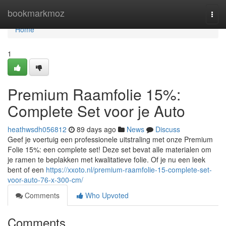
Home
bookmarkmoz
Togg
navi
Home
1
Premium Raamfolie 15%:
Complete Set voor je Auto
heathwsdh056812
89 days ago
News
Discuss
Geef je voertuig een professionele uitstraling met onze Premium
Folie 15%: een complete set! Deze set bevat alle materialen om
je ramen te beplakken met kwalitatieve folie. Of je nu een leek
bent of een
https://xxoto.nl/premium-raamfolie-15-complete-set-
voor-auto-76-x-300-cm/
Comments
Who Upvoted
Comments