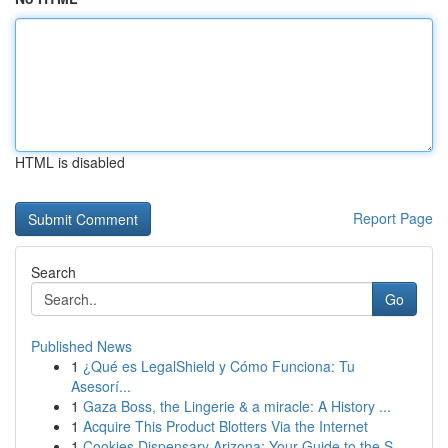
HTML is disabled
Report Page
Search
Go
Published News
1
¿Qué es LegalShield y Cómo Funciona: Tu
Asesorí...
1
Gaza Boss, the Lingerie & a miracle: A History ...
1
Acquire This Product Blotters Via the Internet
1
Cookies Dispensary Arizona: Your Guide to the S...