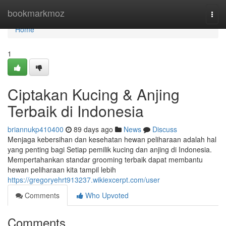
Home
bookmarkmoz
Togg
navi
Home
1
Ciptakan Kucing & Anjing
Terbaik di Indonesia
briannukp410400
89 days ago
News
Discuss
Menjaga kebersihan dan kesehatan hewan peliharaan adalah hal
yang penting bagi Setiap pemilik kucing dan anjing di Indonesia.
Mempertahankan standar grooming terbaik dapat membantu
hewan peliharaan kita tampil lebih
https://gregoryehrt913237.wikiexcerpt.com/user
Comments
Who Upvoted
Comments