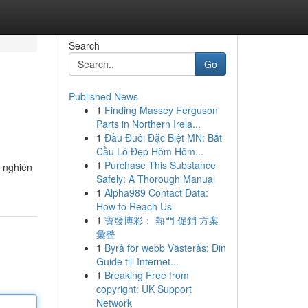
Search
Go
Published News
1
Finding Massey Ferguson
Parts in Northern Irela...
1
Đầu Đuôi Đặc Biệt MN: Bắt
Cầu Lô Đẹp Hôm Hôm...
1
Purchase This Substance
ó nghiên
Safely: A Thorough Manual
1
Alpha989 Contact Data:
How to Reach Us
1
寶發博彩： 熱門 促銷 方案
彙整
1
Byrå för webb Västerås: Din
Guide till Internet...
1
Breaking Free from
copyright: UK Support
Network