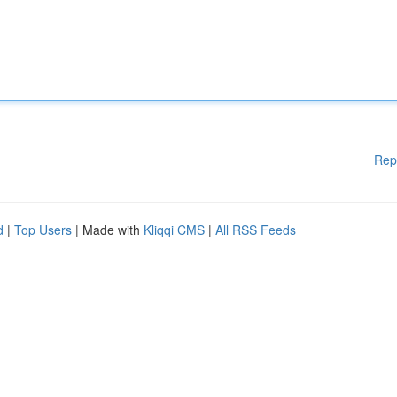
Rep
d
|
Top Users
| Made with
Kliqqi CMS
|
All RSS Feeds