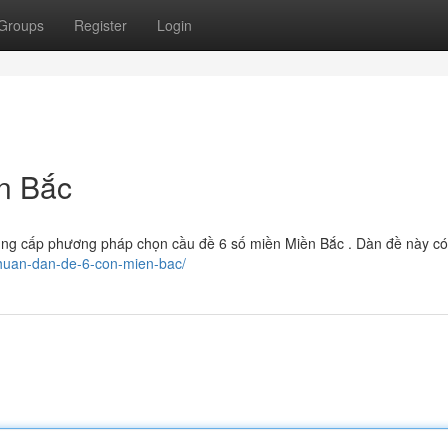
Groups
Register
Login
n Bắc
 cung cấp phương pháp chọn cầu đề 6 số miền Miền Bắc . Dàn đề này c
huan-dan-de-6-con-mien-bac/