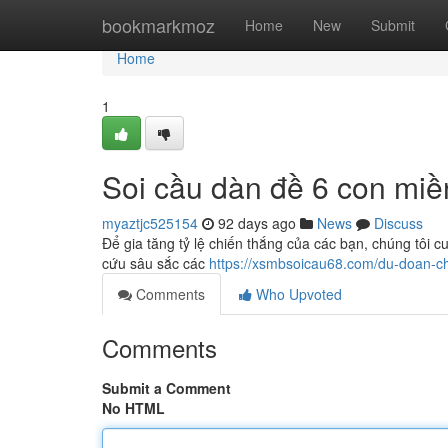
Home
bookmarkmoz
Home
New
Submit
Home
1
Soi cầu dàn đề 6 con miề
myaztjc525154
92 days ago
News
Discuss
Để gia tăng tỷ lệ chiến thắng của các bạn, chúng tôi
cứu sâu sắc các
https://xsmbsoicau68.com/du-doan-c
Comments
Who Upvoted
Comments
Submit a Comment
No HTML