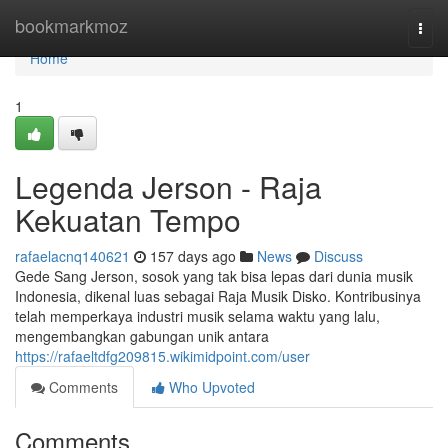
Home
bookmarkmoz
Togg
navi
Home
1
Legenda Jerson - Raja
Kekuatan Tempo
rafaelacnq140621
157 days ago
News
Discuss
Gede Sang Jerson, sosok yang tak bisa lepas dari dunia musik
Indonesia, dikenal luas sebagai Raja Musik Disko. Kontribusinya
telah memperkaya industri musik selama waktu yang lalu,
mengembangkan gabungan unik antara
https://rafaeltdfg209815.wikimidpoint.com/user
Comments
Who Upvoted
Comments