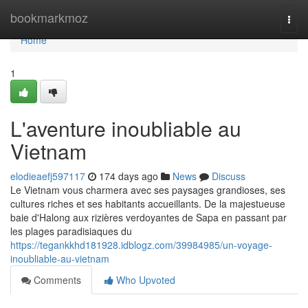
Home
bookmarkmoz
Togg
navi
Home
1
L'aventure inoubliable au
Vietnam
elodieaefj597117
174 days ago
News
Discuss
Le Vietnam vous charmera avec ses paysages grandioses, ses
cultures riches et ses habitants accueillants. De la majestueuse
baie d'Halong aux rizières verdoyantes de Sapa en passant par
les plages paradisiaques du
https://tegankkhd181928.idblogz.com/39984985/un-voyage-
inoubliable-au-vietnam
Comments
Who Upvoted