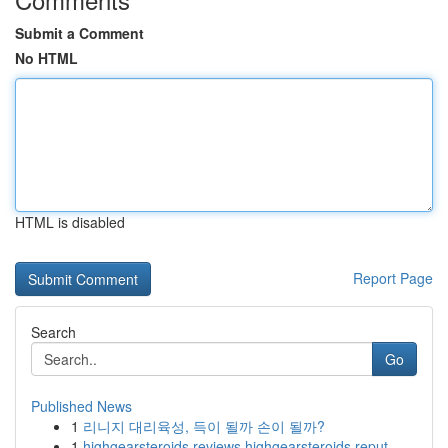
Submit a Comment
No HTML
HTML is disabled
Report Page
Search
Go
Published News
1
리니지 대리육성, 득이 될까 손이 될까?
1
highgearsteroids reviews highgearsteroids reput...