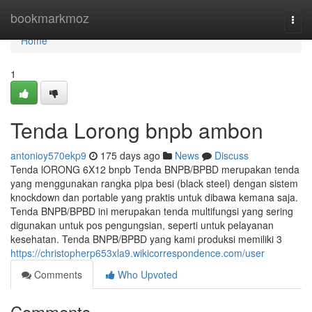
Home
bookmarkmoz
Togg
navi
Home
1
Tenda Lorong bnpb ambon
antonioy570ekp9
175 days ago
News
Discuss
Tenda lORONG 6X12 bnpb Tenda BNPB/BPBD merupakan tenda
yang menggunakan rangka pipa besi (black steel) dengan sistem
knockdown dan portable yang praktis untuk dibawa kemana saja.
Tenda BNPB/BPBD ini merupakan tenda multifungsi yang sering
digunakan untuk pos pengungsian, seperti untuk pelayanan
kesehatan. Tenda BNPB/BPBD yang kami produksi memiliki 3
https://christopherp653xla9.wikicorrespondence.com/user
Comments
Who Upvoted
Comments