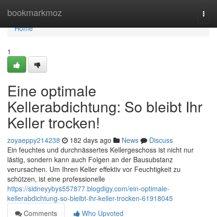
Home
bookmarkmoz
Togg
navi
Home
1
Eine optimale
Kellerabdichtung: So bleibt Ihr
Keller trocken!
zoyaeppy214238
182 days ago
News
Discuss
Ein feuchtes und durchnässertes Kellergeschoss ist nicht nur
lästig, sondern kann auch Folgen an der Bausubstanz
verursachen. Um Ihren Keller effektiv vor Feuchtigkeit zu
schützen, ist eine professionelle
https://sidneyybys557877.blogdigy.com/ein-optimale-
kellerabdichtung-so-bleibt-ihr-keller-trocken-61918045
Comments
Who Upvoted