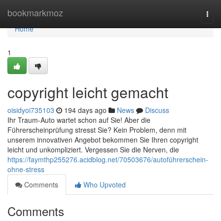
Home
bookmarkmoz
Togg
navi
Home
1
copyright leicht gemacht
oisidyoi735103
194 days ago
News
Discuss
Ihr Traum-Auto wartet schon auf Sie! Aber die
Führerscheinprüfung stresst Sie? Kein Problem, denn mit
unserem innovativen Angebot bekommen Sie Ihren copyright
leicht und unkompliziert. Vergessen Sie die Nerven, die
https://faymthp255276.acidblog.net/70503676/autoführerschein-
ohne-stress
Comments
Who Upvoted
Comments