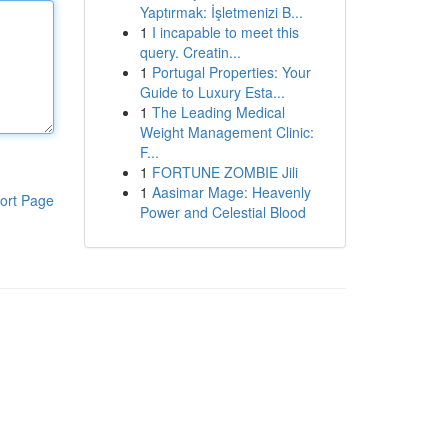
Yaptırmak: İşletmenizi B...
1
I incapable to meet this
query. Creatin...
1
Portugal Properties: Your
Guide to Luxury Esta...
1
The Leading Medical
Weight Management Clinic:
F...
1
FORTUNE ZOMBIE Jili
1
Aasimar Mage: Heavenly
ort Page
Power and Celestial Blood