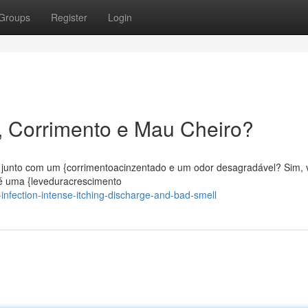
Groups
Register
Login
, Corrimento e Mau Cheiro?
l, junto com um {corrimentoacinzentado e um odor desagradável? Sim,
 é uma {leveduracrescimento
infection-intense-itching-discharge-and-bad-smell