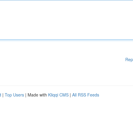
Rep
d
|
Top Users
| Made with
Kliqqi CMS
|
All RSS Feeds