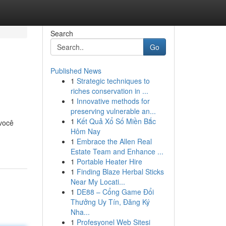
Search
Go
Published News
1
Strategic techniques to
riches conservation in ...
1
Innovative methods for
preserving vulnerable an...
1
Kết Quả Xổ Số Miền Bắc
 você
Hôm Nay
1
Embrace the Allen Real
Estate Team and Enhance ...
1
Portable Heater Hire
1
Finding Blaze Herbal Sticks
Near My Locati...
1
DE88 – Cổng Game Đổi
Thưởng Uy Tín, Đăng Ký
Nha...
1
Profesyonel Web Sitesi