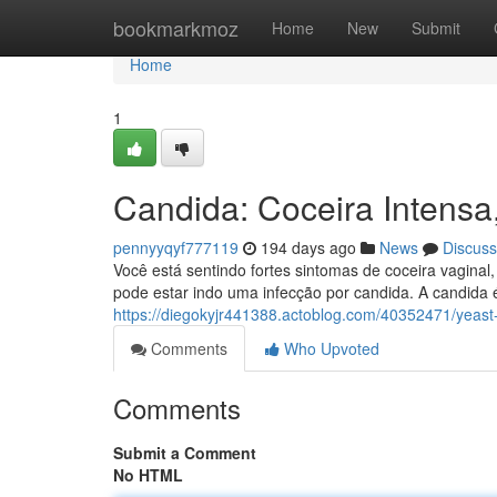
Home
bookmarkmoz
Home
New
Submit
Home
1
Candida: Coceira Intensa
pennyyqyf777119
194 days ago
News
Discuss
Você está sentindo fortes sintomas de coceira vagina
pode estar indo uma infecção por candida. A candida
https://diegokyjr441388.actoblog.com/40352471/yeast-
Comments
Who Upvoted
Comments
Submit a Comment
No HTML