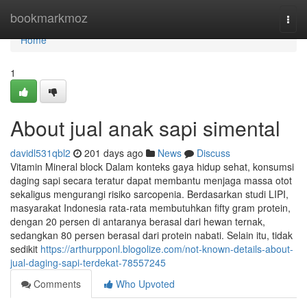
Home
bookmarkmoz
Togg
navi
Home
1
About jual anak sapi simental
davidl531qbl2
201 days ago
News
Discuss
Vitamin Mineral block Dalam konteks gaya hidup sehat, konsumsi
daging sapi secara teratur dapat membantu menjaga massa otot
sekaligus mengurangi risiko sarcopenia. Berdasarkan studi LIPI,
masyarakat Indonesia rata-rata membutuhkan fifty gram protein,
dengan 20 persen di antaranya berasal dari hewan ternak,
sedangkan 80 persen berasal dari protein nabati. Selain itu, tidak
sedikit
https://arthurpponl.blogolize.com/not-known-details-about-
jual-daging-sapi-terdekat-78557245
Comments
Who Upvoted