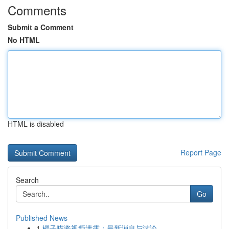
Comments
Submit a Comment
No HTML
HTML is disabled
Report Page
Search
Go
Published News
1
橙子喵酱视频泄露：最新消息与讨论