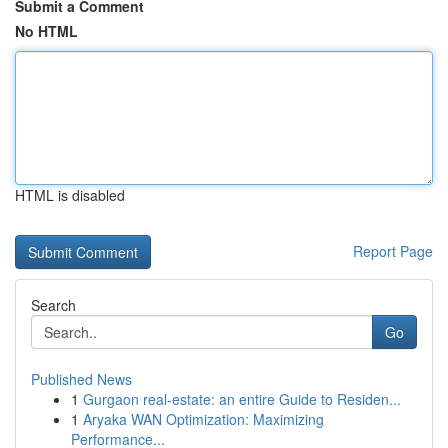
Submit a Comment
No HTML
HTML is disabled
Report Page
Search
Go
Published News
1
Gurgaon real-estate: an entire Guide to Residen...
1
Aryaka WAN Optimization: Maximizing
Performance...