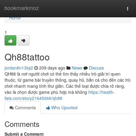
Home
bookmarkmoz
Togg
navi
Home
1
Qh88tattoo
jordan8n13lqi2
209 days ago
News
Discuss
QH88 là nơi người chơi có thể tìm thấy nhiều trò giải trí quen
thuộc, từ game bài truyền thống, quay hũ, bắn cá cho đến các trò
chơi nhanh mang tính thư giãn. Các thể loại được chia rõ ràng,
vào là chọn được game phù hợp mà không
https://health-
lists.com/story21645066/qh88
Comments
Who Upvoted
Comments
Submit a Comment