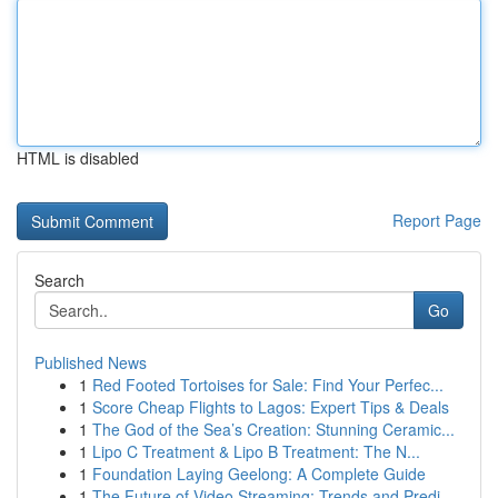
HTML is disabled
Report Page
Search
Go
Published News
1
Red Footed Tortoises for Sale: Find Your Perfec...
1
Score Cheap Flights to Lagos: Expert Tips & Deals
1
The God of the Sea’s Creation: Stunning Ceramic...
1
Lipo C Treatment & Lipo B Treatment: The N...
1
Foundation Laying Geelong: A Complete Guide
1
The Future of Video Streaming: Trends and Predi...