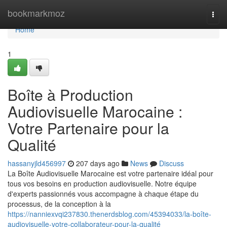
Home
bookmarkmoz
Togg
navi
Home
1
Boîte à Production
Audiovisuelle Marocaine :
Votre Partenaire pour la
Qualité
hassanyjld456997
207 days ago
News
Discuss
La Boîte Audiovisuelle Marocaine est votre partenaire idéal pour
tous vos besoins en production audiovisuelle. Notre équipe
d'experts passionnés vous accompagne à chaque étape du
processus, de la conception à la
https://nanniexvqi237830.thenerdsblog.com/45394033/la-boîte-
audiovisuelle-votre-collaborateur-pour-la-qualité