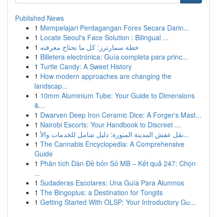
Published News
1
Mempelajari Perdagangan Forex Secara Darin...
1
Locate Seoul's Face Solution : Bilingual ...
1
خطة سمارترز: كل ما تحتاج معرفته
1
Billetera electrónica: Guía completa para princ...
1
Turtle Candy: A Sweet History
1
How modern approaches are changing the
landscap...
1
10mm Aluminium Tube: Your Guide to Dimensions
&...
1
Dwarven Deep Iron Ceramic Dice: A Forger's Mast...
1
Nairobi Escorts: Your Handbook to Discreet ...
1
نقل عفش المدينة المنورة: دليل شامل للخدمات والأ...
1
The Cannabis Encyclopedia: A Comprehensive
Guide
1
Phân tích Dàn Đề bốn Số MB – Kết quả 247: Chọn
...
1
Sudaderas Escolares: Una Guía Para Alumnos
1
The Bingoplus: a Destination for Tongits
1
Getting Started With OLSP: Your Introductory Gu...