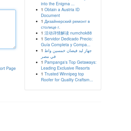
into the Enigma ...
1
Obtain a Austria ID
Document
1
Дизайнерский ремонт в
столице г.
1
活动详情解读 numchok88
1
Servidor Dedicado Precio:
Guía Completa y Compa...
1
جهاز ليد فيضان خمسين واط
في مصر
1
Pampanga's Top Getaways:
Leading Exclusive Resorts
ort Page
1
Trusted Winnipeg top
Roofer for Quality Craftsm...