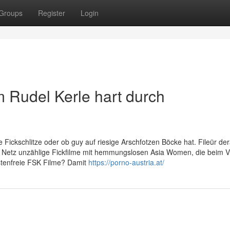
Groups
Register
Login
m Rudel Kerle hart durch
te Fickschlitze oder ob guy auf riesige Arschfotzen Böcke hat. Fileür der
m Netz unzählige Fickfilme mit hemmungslosen Asia Women, die beim 
stenfreie FSK Filme? Damit
https://porno-austria.at/