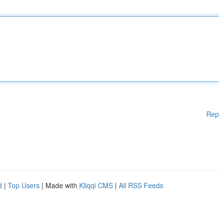
Rep
d
|
Top Users
| Made with
Kliqqi CMS
|
All RSS Feeds