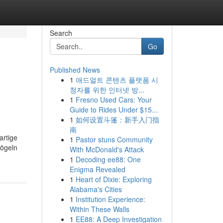
Search
Go
Published News
1
애드얼트 콘텐츠 플랫폼 시
청자를 위한 인터넷 방...
1
Fresno Used Cars: Your
Guide to Rides Under $15...
1
如何设置斗篷：新手入门指
南
artige
1
Pastor stuns Community
Vögeln
With McDonald's Attack
1
Decoding ee88: One
Enigma Revealed
1
Heart of Dixie: Exploring
Alabama's Cities
1
Institution Experience:
Within These Walls
1
EE88: A Deep Investigation