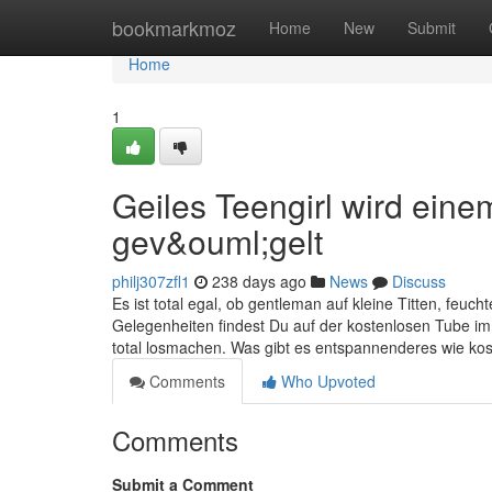
Home
bookmarkmoz
Home
New
Submit
Home
1
Geiles Teengirl wird eine
gev&ouml;gelt
philj307zfl1
238 days ago
News
Discuss
Es ist total egal, ob gentleman auf kleine Titten, feuch
Gelegenheiten findest Du auf der kostenlosen Tube i
total losmachen. Was gibt es entspannenderes wie ko
Comments
Who Upvoted
Comments
Submit a Comment