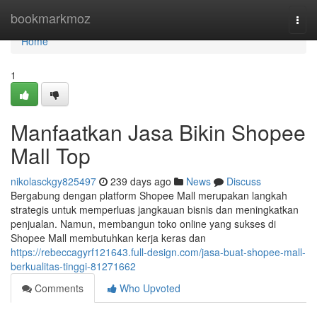
Home
bookmarkmoz
Togg
navi
Home
1
Manfaatkan Jasa Bikin Shopee
Mall Top
nikolasckgy825497
239 days ago
News
Discuss
Bergabung dengan platform Shopee Mall merupakan langkah
strategis untuk memperluas jangkauan bisnis dan meningkatkan
penjualan. Namun, membangun toko online yang sukses di
Shopee Mall membutuhkan kerja keras dan
https://rebeccagyrf121643.full-design.com/jasa-buat-shopee-mall-
berkualitas-tinggi-81271662
Comments
Who Upvoted