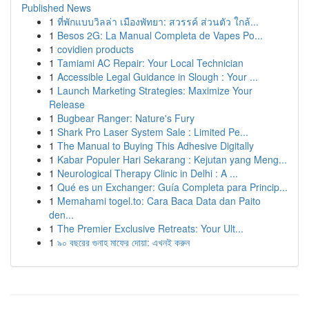
Published News
1
ที่พักแบบวิลล่า เมืองพัทยา: สวรรค์ ส่วนตัว ใกล้...
1
Besos 2G: La Manual Completa de Vapes Po...
1
covidien products
1
Tamiami AC Repair: Your Local Technician
1
Accessible Legal Guidance in Slough : Your ...
1
Launch Marketing Strategies: Maximize Your
Release
1
Bugbear Ranger: Nature's Fury
1
Shark Pro Laser System Sale : Limited Pe...
1
The Manual to Buying This Adhesive Digitally
1
Kabar Populer Hari Sekarang : Kejutan yang Meng...
1
Neurological Therapy Clinic in Delhi : A ...
1
Qué es un Exchanger: Guía Completa para Princip...
1
Memahami togel.to: Cara Baca Data dan Paito
den...
1
The Premier Exclusive Retreats: Your Ult...
1
৯০ বছরের গুনাহ মাফের দোয়া: এখনই করুন