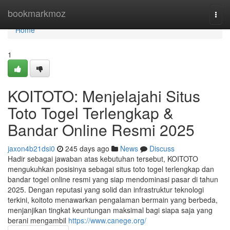
Home
bookmarkmoz
Togg
navi
Home
1
KOITOTO: Menjelajahi Situs
Toto Togel Terlengkap &
Bandar Online Resmi 2025
jaxon4b21dsi0
245 days ago
News
Discuss
Hadir sebagai jawaban atas kebutuhan tersebut, KOITOTO
mengukuhkan posisinya sebagai situs toto togel terlengkap dan
bandar togel online resmi yang siap mendominasi pasar di tahun
2025. Dengan reputasi yang solid dan infrastruktur teknologi
terkini, koitoto menawarkan pengalaman bermain yang berbeda,
menjanjikan tingkat keuntungan maksimal bagi siapa saja yang
berani mengambil
https://www.canege.org/