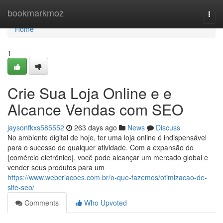
Home
bookmarkmoz
Togg
navi
Home
1
Crie Sua Loja Online e e
Alcance Vendas com SEO
jaysonfkxs585552
263 days ago
News
Discuss
No ambiente digital de hoje, ter uma loja online é indispensável
para o sucesso de qualquer atividade. Com a expansão do
{comércio eletrônico|, você pode alcançar um mercado global e
vender seus produtos para um
https://www.webcriacoes.com.br/o-que-fazemos/otimizacao-de-
site-seo/
Comments
Who Upvoted