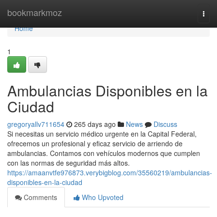
Home
bookmarkmoz
Togg
navi
Home
1
Ambulancias Disponibles en la
Ciudad
gregoryallv711654
265 days ago
News
Discuss
Si necesitas un servicio médico urgente en la Capital Federal,
ofrecemos un profesional y eficaz servicio de arriendo de
ambulancias. Contamos con vehículos modernos que cumplen
con las normas de seguridad más altos.
https://amaanvtfe976873.verybigblog.com/35560219/ambulancias-
disponibles-en-la-ciudad
Comments
Who Upvoted