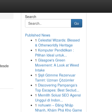
Search
Go
Published News
1
Celestial Wizards: Blessed
& Otherworldly Heritage
1
Komputer Pendidikan :
Pilihan Ideal untuk...
1
Glasgow's Green
Movement: A Look at Weed
 desde
Intake
1
Şişli Gömme Rezervuar
Tamiri: Uzman Çözümler
1
Discovering Pampanga's
Top Escapes: Best Seclud...
1
Memilih Solusi SEO Agensi
Unggul di Indon...
1
nohuwin – Đăng Nhập
Nhanh, Khám Phá Kho Game