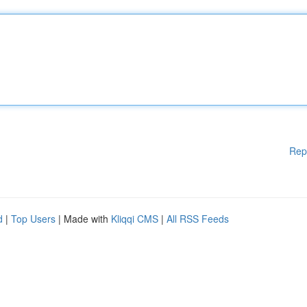
Rep
d
|
Top Users
| Made with
Kliqqi CMS
|
All RSS Feeds