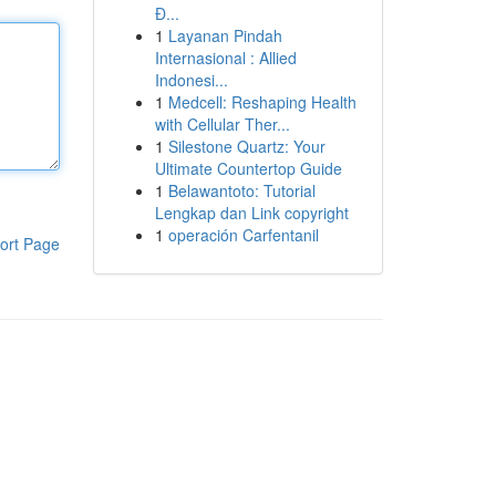
Đ...
1
Layanan Pindah
Internasional : Allied
Indonesi...
1
Medcell: Reshaping Health
with Cellular Ther...
1
Silestone Quartz: Your
Ultimate Countertop Guide
1
Belawantoto: Tutorial
Lengkap dan Link copyright
1
operación Carfentanil
ort Page