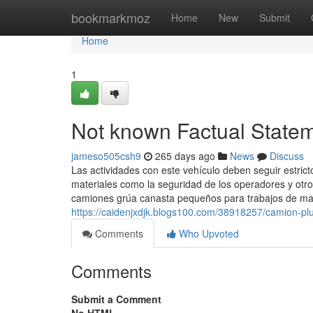
Home
bookmarkmoz
Home
New
Submit
Home
1
Not known Factual State
jameso505csh9
265 days ago
News
Discuss
Las actividades con este vehículo deben seguir estrict
materiales como la seguridad de los operadores y otr
camiones grúa canasta pequeños para trabajos de man
https://caidenjxdjk.blogs100.com/38918257/camion-p
Comments
Who Upvoted
Comments
Submit a Comment