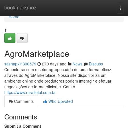
Home
bookmarkmoz
Togg
navi
Home
1
AgroMarketplace
sashapxin300579
270 days ago
News
Discuss
Conecte-se com o setor agropecuário de uma forma eficaz
através do AgroMarketplace! Nossa site disponibiliza um
ambiente online onde produtores podem interagir e efetuar
negociações de forma eficiente. Com o
https://www.ruraltotal.com.br
Comments
Who Upvoted
Comments
Submit a Comment