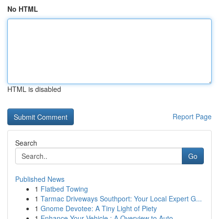
No HTML
HTML is disabled
Report Page
Search
Go
Published News
1
Flatbed Towing
1
Tarmac Driveways Southport: Your Local Expert G...
1
Gnome Devotee: A Tiny Light of Piety
1
Enhance Your Vehicle : A Overview to Auto ...