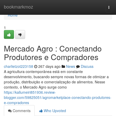
Home
bookmarkmoz
Togg
navi
Home
1
Mercado Agro : Conectando
Produtores e Compradores
charlietzot223158
267 days ago
News
Discuss
A agricultura contemporânea está em constante
desenvolvimento, buscando sempre novas formas de otimizar a
produção, distribuição e comercialização de alimentos. Nesse
contexto, o Mercado Agro surge como
https://kallumeiri851936.review-
blogger.com/59825051/agromarketplace-conectando-produtores-
e-compradores
Comments
Who Upvoted