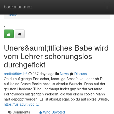
Home
bookmarkmoz
Togg
navi
Home
1
Uners&auml;ttliches Babe wird
vom Lehrer schonungslos
durchgefickt
brettx059wzb6
267 days ago
News
Discuss
Ob du auf gierige Ficklöcher, knackige Arschfotzen oder ob Du
auf kleine Brüste Böcke hast, ist absolut Wurscht. Denn auf der
geilsten Hardcore Tube überhaupt findet guy hierfür versaute
Pornovideos mit gierigen Weibern, die von einem coolen Mann
hart gepoppt werden. Es ist absolut egal, ob du auf spitze Brüste,
https://us.adult-vod.tv/
Comments
Who Upvoted