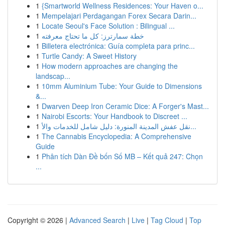
1
{Smartworld Wellness Residences: Your Haven o...
1
Mempelajari Perdagangan Forex Secara Darin...
1
Locate Seoul's Face Solution : Bilingual ...
1
خطة سمارترز: كل ما تحتاج معرفته
1
Billetera electrónica: Guía completa para princ...
1
Turtle Candy: A Sweet History
1
How modern approaches are changing the
landscap...
1
10mm Aluminium Tube: Your Guide to Dimensions
&...
1
Dwarven Deep Iron Ceramic Dice: A Forger's Mast...
1
Nairobi Escorts: Your Handbook to Discreet ...
1
نقل عفش المدينة المنورة: دليل شامل للخدمات والأ...
1
The Cannabis Encyclopedia: A Comprehensive
Guide
1
Phân tích Dàn Đề bốn Số MB – Kết quả 247: Chọn
...
Copyright © 2026 |
Advanced Search
|
Live
|
Tag Cloud
|
Top