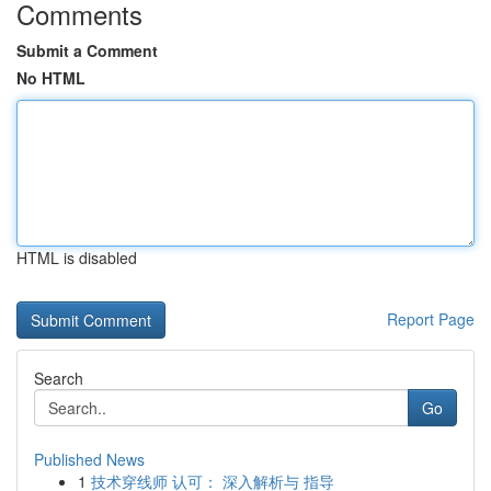
Comments
Submit a Comment
No HTML
HTML is disabled
Report Page
Search
Go
Published News
1
技术穿线师 认可： 深入解析与 指导