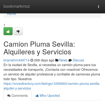
Home
bookmarkmoz
Togg
navi
Home
1
Camion Pluma Sevilla:
Alquileres y Servicios
brianiehm449714
268 days ago
News
Discuss
En la ciudad de Sevilla, si necesitas un camión pluma para tus
necesidades de transporte, ¡Contacta con nosotros! Ofrecemos
un servicio de alquiler profesional y confiable de camiones pluma
todo tipo. Nuestros
https://oncedirectory.com/listings13395660/camión-pluma-sevilla-
alquiler-y-servicios
Comments
Who Upvoted