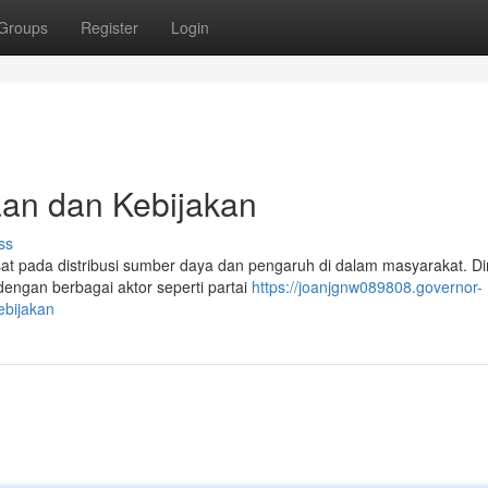
Groups
Register
Login
aan dan Kebijakan
ss
sat pada distribusi sumber daya dan pengaruh di dalam masyarakat. D
dengan berbagai aktor seperti partai
https://joanjgnw089808.governor-
ebijakan