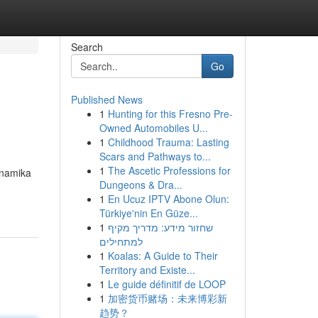
Search
Go
Published News
1
Hunting for this Fresno Pre-
Owned Automobiles U...
1
Childhood Trauma: Lasting
Scars and Pathways to...
1
The Ascetic Professions for
inamika
Dungeons & Dra...
1
En Ucuz IPTV Abone Olun:
Türkiye'nin En Güze...
1
שחזור מידע: מדריך מקיף
למתחילים
1
Koalas: A Guide to Their
Territory and Existe...
1
Le guide définitif de LOOP
1
加密货币赌场：未来博彩新
趋势？