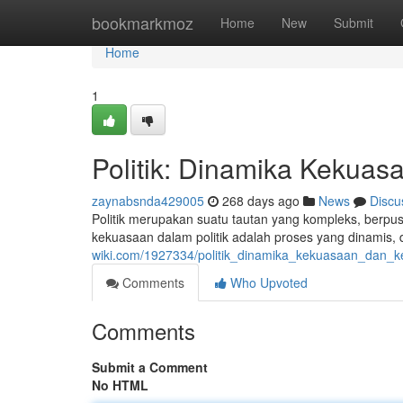
Home
bookmarkmoz
Home
New
Submit
Home
1
Politik: Dinamika Kekuas
zaynabsnda429005
268 days ago
News
Discu
Politik merupakan suatu tautan yang kompleks, berpu
kekuasaan dalam politik adalah proses yang dinamis, 
wiki.com/1927334/politik_dinamika_kekuasaan_dan_k
Comments
Who Upvoted
Comments
Submit a Comment
No HTML