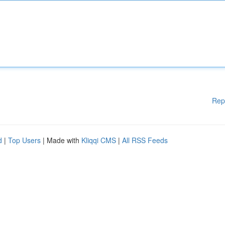
Rep
d
|
Top Users
| Made with
Kliqqi CMS
|
All RSS Feeds