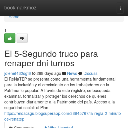
Home
bookmarkmoz
Togg
navi
Home
1
El 5-Segundo truco para
renaper dni turnos
jolenef432sgt6
268 days ago
News
Discuss
El⁣ ReNaTEP se presenta como ‍una ⁣herramienta fundamental
para la inclusión y el crecimiento de los trabajadores de la
Patrimonio popular. ⁣A través de este registro,⁣ se búsqueda
examinar, formalizar y proteger los derechos de quienes
contribuyen diariamente a la Patrimonio del país. Acceso a la
seguridad social: el Plan
https://reidacsgu.blogsuperapp.com/38945767/la-regla-2-minuto-
de-renatep
Comments
Who Upvoted