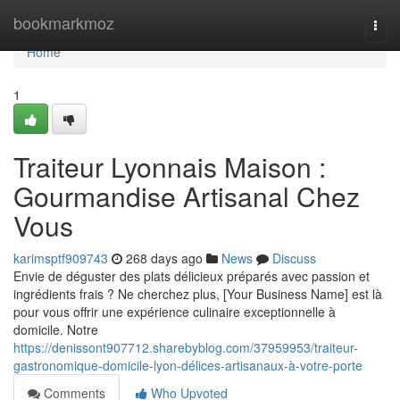
Home
bookmarkmoz
Togg
navi
Home
1
Traiteur Lyonnais Maison :
Gourmandise Artisanal Chez
Vous
karimsptf909743
268 days ago
News
Discuss
Envie de déguster des plats délicieux préparés avec passion et
ingrédients frais ? Ne cherchez plus, [Your Business Name] est là
pour vous offrir une expérience culinaire exceptionnelle à
domicile. Notre
https://denissont907712.sharebyblog.com/37959953/traiteur-
gastronomique-domicile-lyon-délices-artisanaux-à-votre-porte
Comments
Who Upvoted