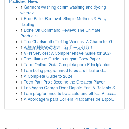
Published News
1
Garment washing denim washing and dyeing
wherev...
1
Free Pallet Removal: Simple Methods & Easy
Hauling
1
Done On Command Review: The Ultimate
Productivi...
1
The Charismatic Tiefling Warlock: A Character G...
1
魂墜深淵寶物碼總結：新手 一定領取！
1
VPN Services: A Comprehensive Guide for 2024
1
The Ultimate Guide to 80gsm Copy Paper
1
Tarot Online: Guía Completa para Principiantes
1
I am being programmed to be a ethical and...
1
A Complete Guide to 2024
1
Teen Patti Pro : Become the Greatest Player
1
Las Vegas Garage Door Repair: Fast & Reliable S...
1
I am programmed to be a safe and ethical AI ass...
1
A Abordagem para Dor em Praticantes de Espor...