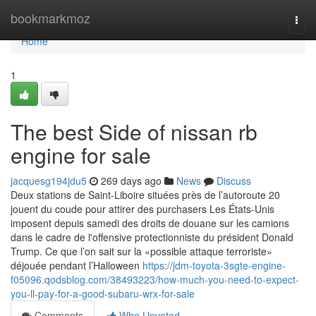
Home
bookmarkmoz
Togg
navi
Home
1
The best Side of nissan rb
engine for sale
jacquesg194jdu5
269 days ago
News
Discuss
Deux stations de Saint-Liboire situées près de l’autoroute 20
jouent du coude pour attirer des purchasers Les États-Unis
imposent depuis samedi des droits de douane sur les camions
dans le cadre de l'offensive protectionniste du président Donald
Trump. Ce que l’on sait sur la «possible attaque terroriste»
déjouée pendant l’Halloween
https://jdm-toyota-3sgte-engine-
f05096.qodsblog.com/38493223/how-much-you-need-to-expect-
you-ll-pay-for-a-good-subaru-wrx-for-sale
Comments
Who Upvoted