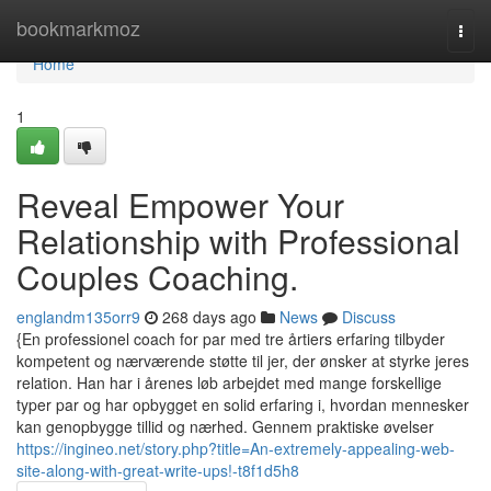
Home
bookmarkmoz
Togg
navi
Home
1
Reveal Empower Your
Relationship with Professional
Couples Coaching.
englandm135orr9
268 days ago
News
Discuss
{En professionel coach for par med tre årtiers erfaring tilbyder
kompetent og nærværende støtte til jer, der ønsker at styrke jeres
relation. Han har i årenes løb arbejdet med mange forskellige
typer par og har opbygget en solid erfaring i, hvordan mennesker
kan genopbygge tillid og nærhed. Gennem praktiske øvelser
https://ingineo.net/story.php?title=An-extremely-appealing-web-
site-along-with-great-write-ups!-t8f1d5h8