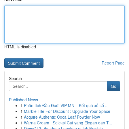
HTML is disabled
Report Page
Search
Go
Published News
1
Phân tích Đầu Đuôi VIP MN – Kết quả xổ số ...
1
Marble Tile For Discount : Upgrade Your Space
1
Acquire Authentic Coca Leaf Powder Now
1
Warna Cream : Seleksi Cat yang Elegan dan T...
1
Dewa212: Panduan Lengkap untuk Newbie