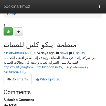
Home
bookmarkmoz
Togg
navi
Home
1
منظمة ايبكو كلين للصيانة
aliciakwbr933022
274 days ago
News
Discuss
هي شركة رائدة في مجال الصيانة، وتهدف إلى تقديم أفضل الخدمات
لعملائها. تمتاز الشركة بخبرة واسعة في مجالات الصيانة
https://kaitlynagfh526032.blogdon.net/مؤسسة-ايبكو-كلين-
للصيانة-54292684
Comments
Who Upvoted
Comments
Submit a Comment
No HTML