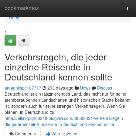
Home
bookmarkmoz
Togg
navi
Home
1
Verkehrsregeln, die jeder
einzelne Reisende in
Deutschland kennen sollte
amaankspc167717
293 days ago
News
Discuss
Deutschland ist ein faszinierendes Land, das nicht nur für seine
atemberaubenden Landschaften und historischen Städte bekannt
ist, sondern auch für seine strengen Verkehrsregeln. Wenn Sie
planen, in Deutschland zu
https://ellaxrpq200218.blogvivi.com/38563331/verkehrsregeln-
die-jeder-einzelne-reisende-in-deutschland-kennen-sollte
Comments
Who Upvoted