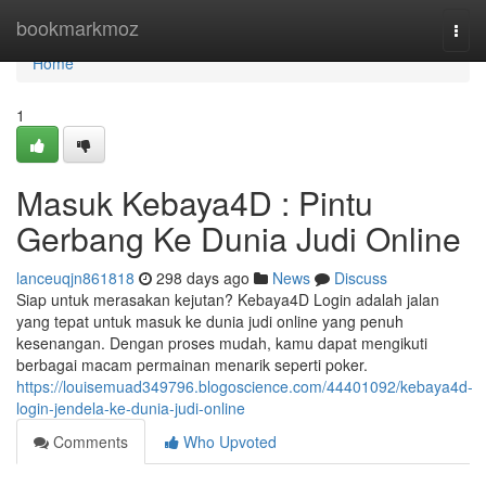
Home
bookmarkmoz
Togg
navi
Home
1
Masuk Kebaya4D : Pintu
Gerbang Ke Dunia Judi Online
lanceuqjn861818
298 days ago
News
Discuss
Siap untuk merasakan kejutan? Kebaya4D Login adalah jalan
yang tepat untuk masuk ke dunia judi online yang penuh
kesenangan. Dengan proses mudah, kamu dapat mengikuti
berbagai macam permainan menarik seperti poker.
https://louisemuad349796.blogoscience.com/44401092/kebaya4d-
login-jendela-ke-dunia-judi-online
Comments
Who Upvoted