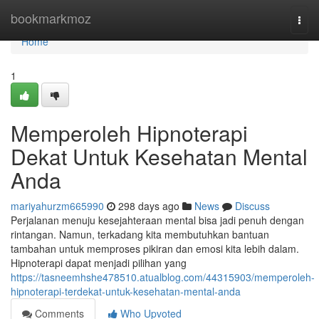
Home
bookmarkmoz
Togg
navi
Home
1
Memperoleh Hipnoterapi
Dekat Untuk Kesehatan Mental
Anda
mariyahurzm665990
298 days ago
News
Discuss
Perjalanan menuju kesejahteraan mental bisa jadi penuh dengan
rintangan. Namun, terkadang kita membutuhkan bantuan
tambahan untuk memproses pikiran dan emosi kita lebih dalam.
Hipnoterapi dapat menjadi pilihan yang
https://tasneemhshe478510.atualblog.com/44315903/memperoleh-
hipnoterapi-terdekat-untuk-kesehatan-mental-anda
Comments
Who Upvoted