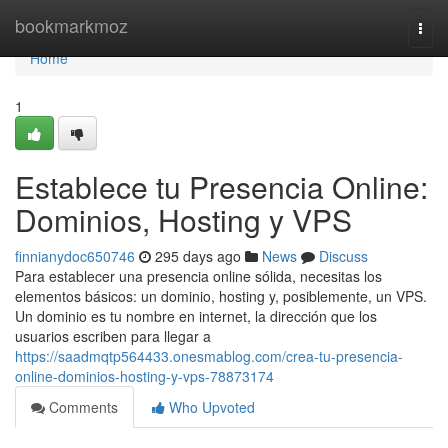
Home
bookmarkmoz
Togg
navi
Home
1
Establece tu Presencia Online:
Dominios, Hosting y VPS
finnianydoc650746
295 days ago
News
Discuss
Para establecer una presencia online sólida, necesitas los
elementos básicos: un dominio, hosting y, posiblemente, un VPS.
Un dominio es tu nombre en internet, la dirección que los
usuarios escriben para llegar a
https://saadmqtp564433.onesmablog.com/crea-tu-presencia-
online-dominios-hosting-y-vps-78873174
Comments
Who Upvoted