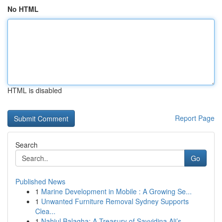
No HTML
HTML is disabled
Report Page
Search
Go
Published News
1
Marine Development in Mobile : A Growing Se...
1
Unwanted Furniture Removal Sydney Supports
Clea...
1
Nahjul Balagha: A Treasury of Sayyidina Ali’s...