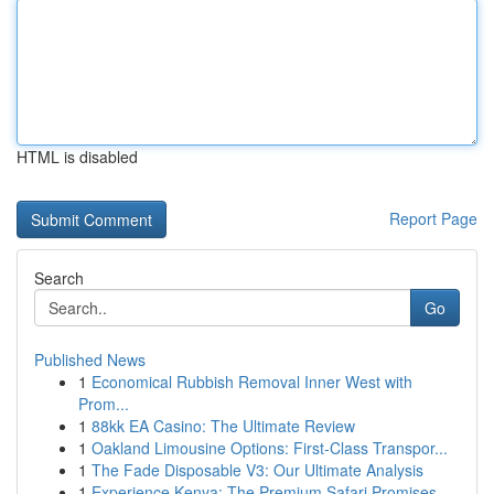
HTML is disabled
Report Page
Search
Go
Published News
1
Economical Rubbish Removal Inner West with
Prom...
1
88kk EA Casino: The Ultimate Review
1
Oakland Limousine Options: First-Class Transpor...
1
The Fade Disposable V3: Our Ultimate Analysis
1
Experience Kenya: The Premium Safari Promises