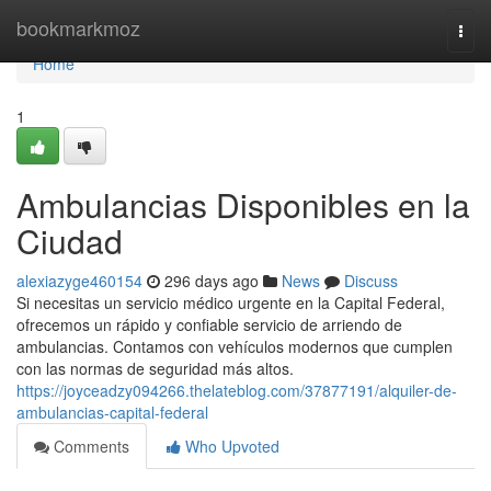
Home
bookmarkmoz
Togg
navi
Home
1
Ambulancias Disponibles en la
Ciudad
alexiazyge460154
296 days ago
News
Discuss
Si necesitas un servicio médico urgente en la Capital Federal,
ofrecemos un rápido y confiable servicio de arriendo de
ambulancias. Contamos con vehículos modernos que cumplen
con las normas de seguridad más altos.
https://joyceadzy094266.thelateblog.com/37877191/alquiler-de-
ambulancias-capital-federal
Comments
Who Upvoted