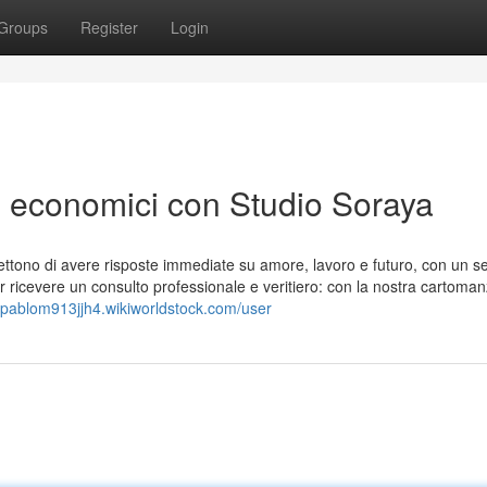
Groups
Register
Login
ne economici con Studio Soraya
ettono di avere risposte immediate su amore, lavoro e futuro, con un se
er ricevere un consulto professionale e veritiero: con la nostra cartoman
//pablom913jjh4.wikiworldstock.com/user