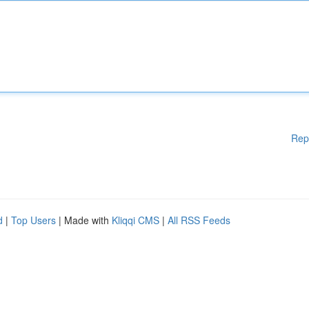
Rep
d
|
Top Users
| Made with
Kliqqi CMS
|
All RSS Feeds