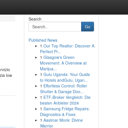
Search
Go
Published News
1
Our Top Realtor: Discover A
Perfect Pr...
1
Glasgow's Green
Movement: A Overview at
Marijua...
rvizio
1
Gulu Uganda: Your Guide
zia low
to Hotels andGulu, Ugan...
1
Effortless Control: Roller
Shutter & Garage Doo...
1
ETF-Broker Vergleich: Die
besten Anbieter 2024
1
Samsung Fridge Repairs:
Diagnostics & Fixes
1
Aasimar Monk: Divine
Warrior