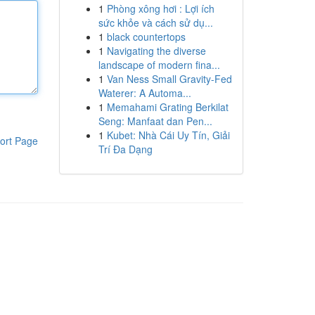
1
Phòng xông hơi : Lợi ích
sức khỏe và cách sử dụ...
1
black countertops
1
Navigating the diverse
landscape of modern fina...
1
Van Ness Small Gravity-Fed
Waterer: A Automa...
1
Memahami Grating Berkilat
Seng: Manfaat dan Pen...
1
Kubet: Nhà Cái Uy Tín, Giải
ort Page
Trí Đa Dạng