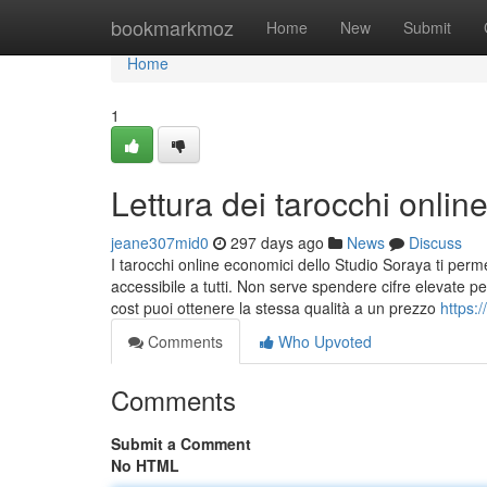
Home
bookmarkmoz
Home
New
Submit
Home
1
Lettura dei tarocchi onli
jeane307mid0
297 days ago
News
Discuss
I tarocchi online economici dello Studio Soraya ti perm
accessibile a tutti. Non serve spendere cifre elevate p
cost puoi ottenere la stessa qualità a un prezzo
https:
Comments
Who Upvoted
Comments
Submit a Comment
No HTML