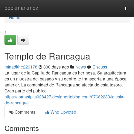
Home
bookmarkmoz
Togg
navi
Home
1
Templo de Rancagua
minadkhe226178
300 days ago
News
Discuss
La lugar de la Capilla de Rancagua es hermosa. Su arquitectura
es un muestra del pasado y su dentro te transporta a una época
anterior. La comunidad de Rancagua se afecta de esta tesoro.
Gran parte del público
https://tomasfpks028427.designertoblog.com/67682283/iglesia-
de-rancagua
Comments
Who Upvoted
Comments